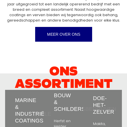
jaar uitgegroeid tot een landelijk opererend bedrijf met een
breed en compleet assortiment. Naast hoogwaardige
coatings en verven bieden wij tegenwoordig ook behang,
gereedschappen en andere benodigdheden voor elke klus.
MEER OVER ONS
ONS
ASSORTIMENT
BOUW
BOUW
DOE-
DOE-
MARINE
MARINE
&
&
HET-
HET-
&
&
SCHILDERSBEDRIJVEN
SCHILDERSBEDRIJVEN
ZELVER
ZELVER
INDUSTRIËLE
INDUSTRIËLE
COATINGS
COATINGS
Herfst en
Herfst en
Makita,
Makita,
Helder,
Helder,