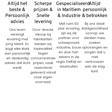
Altijd het
Scherpe
Gespecialiseerd
Altijd
beste &
prijzen &
in Maritiem
persoonlijk
Persoonlijk
Snelle
& Industrie
& betrokken
advies
levering
Met ruim 50
Bij ons staat
jaar ervaring
klantgerichtheid
Ons team
Door directe
zijn wij dé
voorop: we
verenigt
inkoop bij
partner voor
denken mee,
ervaring met
fabrikanten
scheepvaart,
zoeken
jong talent. Zo
bieden wij
industrie, bouw
oplossingen en
krijgt elke klant
topkwaliteit
en doe-het-
zorgen dat u
een persoonlijk
tegen
zelvers in de
met
en deskundig
concurrerende
regio Delfzijl en
vertrouwen
advies dat écht
prijzen, vaak
daarbuiten.
aan de slag
werkt.
razendsnel
kunt.
geleverd vanuit
onze eigen
voorraad.