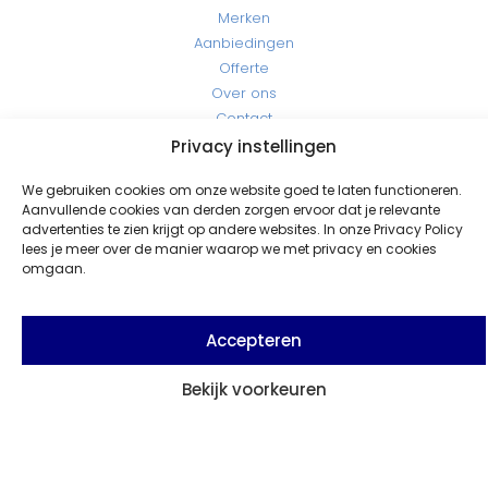
Merken
Aanbiedingen
Offerte
Over ons
Contact
Openingstijden
Privacy instellingen
Maandag - Vrijdag: 07:30 - 17:00
We gebruiken cookies om onze website goed te laten functioneren.
Zaterdag - Zondag: Gesloten
Aanvullende cookies van derden zorgen ervoor dat je relevante
Contact
advertenties te zien krijgt op andere websites. In onze Privacy Policy
Info@rozemacoatings.nl
lees je meer over de manier waarop we met privacy en cookies
+31 (0)596-613 549
omgaan.
Seendweg 16 9936 GA Farmsum / Delfzijl (Havennr. 3010)
Accepteren
Al meer dan 50 jaar dé specialist uit Delfzijl in verf, coatings en
onderhoud. Kwaliteit en vakmanschap voor elk project, groot
Bekijk voorkeuren
Stel uw vraag
of klein.
© 2026 Rozema Coatings All Rights Reserved