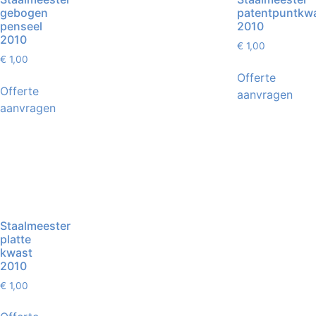
gebogen
patentpuntkw
penseel
2010
2010
€
1,00
€
1,00
Offerte
Offerte
aanvragen
aanvragen
Staalmeester
platte
kwast
2010
€
1,00