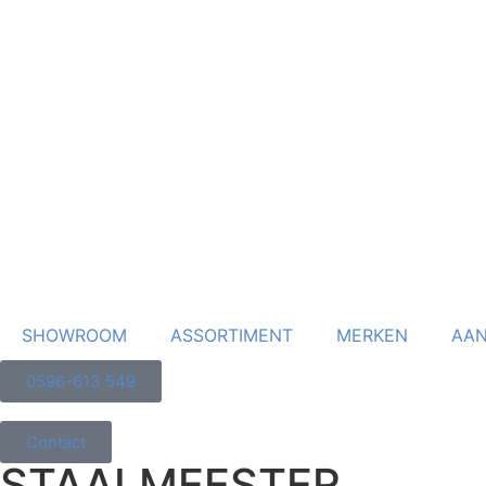
SHOWROOM
ASSORTIMENT
MERKEN
AAN
0596-613 549
Contact
STAALMEESTER