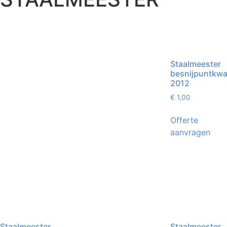
Staalmeester
besnijpuntkwa
2012
€
1,00
Offerte
aanvragen
Staalmeester
Staalmeester