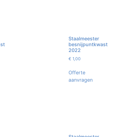
Staalmeester
st
besnijpuntkwast
2022
€
1,00
Offerte
aanvragen
Staalmeester