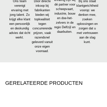
Ons team
Door directe
Bij ons staat
dé partner voor
verenigt
inkoop bij
klantgerichtheid
scheepvaart,
ervaring met
fabrikanten
voorop: we
industrie, bouw
jong talent. Zo
bieden wij
denken mee,
en doe-het-
krijgt elke klant
topkwaliteit
zoeken
zelvers in de
een persoonlijk
tegen
oplossingen en
regio Delfzijl en
en deskundig
concurrerende
zorgen dat u
daarbuiten.
advies dat écht
prijzen, vaak
met vertrouwen
werkt.
razendsnel
aan de slag
geleverd vanuit
kunt.
onze eigen
voorraad.
GERELATEERDE PRODUCTEN