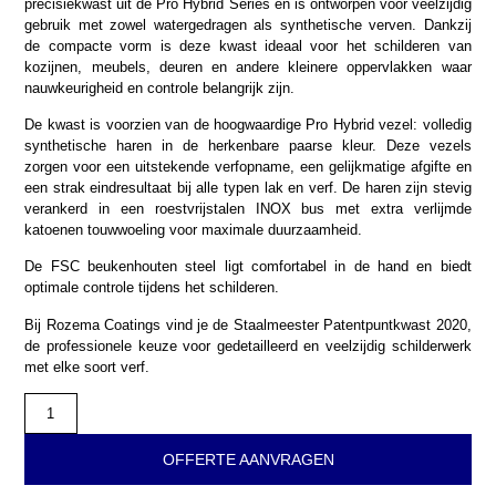
precisiekwast uit de Pro Hybrid Series en is ontworpen voor veelzijdig
gebruik met zowel watergedragen als synthetische verven. Dankzij
de compacte vorm is deze kwast ideaal voor het schilderen van
kozijnen, meubels, deuren en andere kleinere oppervlakken waar
nauwkeurigheid en controle belangrijk zijn.
De kwast is voorzien van de hoogwaardige Pro Hybrid vezel: volledig
synthetische haren in de herkenbare paarse kleur. Deze vezels
zorgen voor een uitstekende verfopname, een gelijkmatige afgifte en
een strak eindresultaat bij alle typen lak en verf. De haren zijn stevig
verankerd in een roestvrijstalen INOX bus met extra verlijmde
katoenen touwwoeling voor maximale duurzaamheid.
De FSC beukenhouten steel ligt comfortabel in de hand en biedt
optimale controle tijdens het schilderen.
Bij Rozema Coatings vind je de Staalmeester Patentpuntkwast 2020,
de professionele keuze voor gedetailleerd en veelzijdig schilderwerk
met elke soort verf.
OFFERTE AANVRAGEN