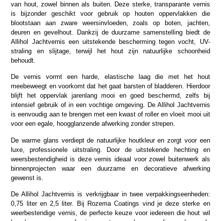
van hout, zowel binnen als buiten. Deze sterke, transparante vernis
is bijzonder geschikt voor gebruik op houten oppervlakken die
blootstaan aan zware weersinvloeden, zoals op boten, jachten,
deuren en gevelhout. Dankzij de duurzame samenstelling biedt de
Allihol Jachtvernis een uitstekende bescherming tegen vocht, UV-
straling en slijtage, terwijl het hout zijn natuurlijke schoonheid
behoudt.
De vernis vormt een harde, elastische laag die met het hout
meebeweegt en voorkomt dat het gaat barsten of bladderen. Hierdoor
blijft het oppervlak jarenlang mooi en goed beschermd, zelfs bij
intensief gebruik of in een vochtige omgeving. De Allihol Jachtvernis
is eenvoudig aan te brengen met een kwast of roller en vloeit mooi uit
voor een egale, hoogglanzende afwerking zonder strepen.
De warme glans verdiept de natuurlijke houtkleur en zorgt voor een
luxe, professionele uitstraling. Door de uitstekende hechting en
weersbestendigheid is deze vernis ideaal voor zowel buitenwerk als
binnenprojecten waar een duurzame en decoratieve afwerking
gewenst is.
De Allihol Jachtvernis is verkrijgbaar in twee verpakkingseenheden:
0,75 liter en 2,5 liter. Bij Rozema Coatings vind je deze sterke en
weerbestendige vernis, de perfecte keuze voor iedereen die hout wil