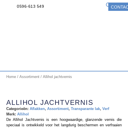
0596-613 549
CONTA
Home
/
Assortiment
/ Allihol jachtvernis
ALLIHOL JACHTVERNIS
Categorieën:
Aflakken
,
Assortiment
,
Transparante lak
,
Verf
Merk:
Allihol
De Allihol Jachtvernis is een hoogwaardige, glanzende vernis die
speciaal is ontwikkeld voor het langdurig beschermen en verfraaien