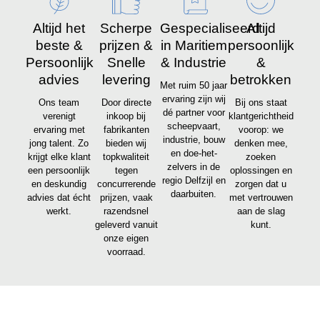
Altijd het
Scherpe
Gespecialiseerd
Altijd
beste &
prijzen &
in Maritiem
persoonlijk
Persoonlijk
Snelle
& Industrie
&
advies
levering
betrokken
Met ruim 50 jaar
ervaring zijn wij
Ons team
Door directe
Bij ons staat
dé partner voor
verenigt
inkoop bij
klantgerichtheid
scheepvaart,
ervaring met
fabrikanten
voorop: we
industrie, bouw
jong talent. Zo
bieden wij
denken mee,
en doe-het-
krijgt elke klant
topkwaliteit
zoeken
zelvers in de
een persoonlijk
tegen
oplossingen en
regio Delfzijl en
en deskundig
concurrerende
zorgen dat u
daarbuiten.
advies dat écht
prijzen, vaak
met vertrouwen
werkt.
razendsnel
aan de slag
geleverd vanuit
kunt.
onze eigen
voorraad.