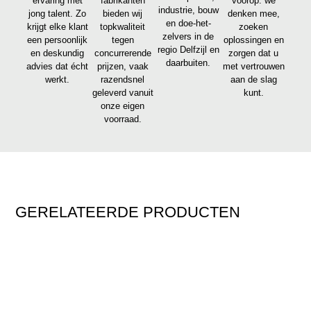
ervaring met
fabrikanten
voorop: we
industrie, bouw
jong talent. Zo
bieden wij
denken mee,
en doe-het-
krijgt elke klant
topkwaliteit
zoeken
zelvers in de
een persoonlijk
tegen
oplossingen en
regio Delfzijl en
en deskundig
concurrerende
zorgen dat u
daarbuiten.
advies dat écht
prijzen, vaak
met vertrouwen
werkt.
razendsnel
aan de slag
geleverd vanuit
kunt.
onze eigen
voorraad.
GERELATEERDE PRODUCTEN