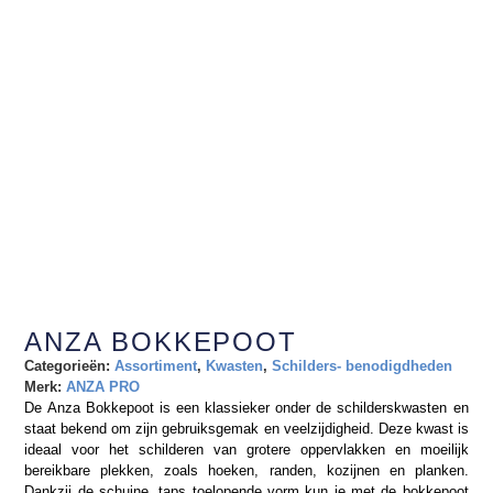
ANZA BOKKEPOOT
Categorieën:
Assortiment
,
Kwasten
,
Schilders- benodigdheden
Merk:
ANZA PRO
De Anza Bokkepoot is een klassieker onder de schilderskwasten en
staat bekend om zijn gebruiksgemak en veelzijdigheid. Deze kwast is
ideaal voor het schilderen van grotere oppervlakken en moeilijk
bereikbare plekken, zoals hoeken, randen, kozijnen en planken.
Dankzij de schuine, taps toelopende vorm kun je met de bokkepoot