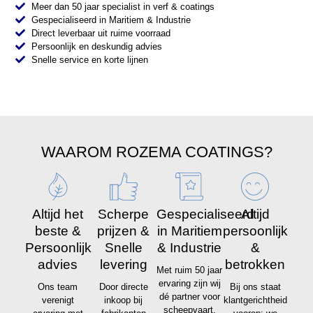
Meer dan 50 jaar specialist in verf & coatings
Gespecialiseerd in Maritiem & Industrie
Direct leverbaar uit ruime voorraad
Persoonlijk en deskundig advies
Snelle service en korte lijnen
WAAROM ROZEMA COATINGS?
Altijd het
Scherpe
Gespecialiseerd
Altijd
beste &
prijzen &
in Maritiem
persoonlijk
Persoonlijk
Snelle
& Industrie
&
advies
levering
betrokken
Met ruim 50 jaar
ervaring zijn wij
Ons team
Door directe
Bij ons staat
dé partner voor
verenigt
inkoop bij
klantgerichtheid
scheepvaart,