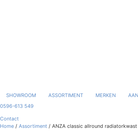
Ga
naar
de
inhoud
SHOWROOM
ASSORTIMENT
MERKEN
AAN
0596-613 549
Contact
Home
/
Assortiment
/ ANZA classic allround radiatorkwast