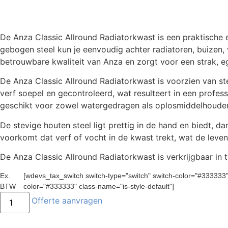
De Anza Classic Allround Radiatorkwast is een praktische e
gebogen steel kun je eenvoudig achter radiatoren, buizen
betrouwbare kwaliteit van Anza en zorgt voor een strak, ega
De Anza Classic Allround Radiatorkwast is voorzien van st
verf soepel en gecontroleerd, wat resulteert in een profes
geschikt voor zowel watergedragen als oplosmiddelhoude
De stevige houten steel ligt prettig in de hand en biedt, 
voorkomt dat verf of vocht in de kwast trekt, wat de leven
De Anza Classic Allround Radiatorkwast is verkrijgbaar in
Ex.
[wdevs_tax_switch switch-type="switch" switch-color="#333333
BTW
color="#333333" class-name="is-style-default"]
ANZA
Offerte aanvragen
classic
allround
radiatorkwast
aantal