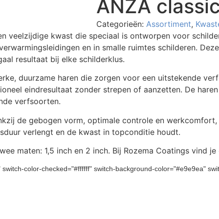
ANZA classic
Categorieën:
Assortiment
,
Kwast
n veelzijdige kwast die speciaal is ontworpen voor schilde
, verwarmingsleidingen en in smalle ruimtes schilderen. D
al resultaat bij elke schilderklus.
erke, duurzame haren die zorgen voor een uitstekende verf
sioneel eindresultaat zonder strepen of aanzetten. De haren
nde verfsoorten.
dankzij de gebogen vorm, optimale controle en werkcomfort,
sduur verlengt en de kwast in topconditie houdt.
 twee maten: 1,5 inch en 2 inch. Bij Rozema Coatings vind 
" switch-color-checked="#ffffff" switch-background-color="#e9e9ea" s