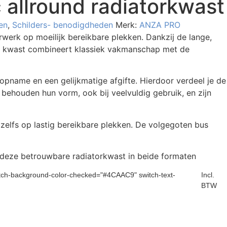
 allround radiatorkwast
en
,
Schilders- benodigdheden
Merk:
ANZA PRO
rwerk op moeilijk bereikbare plekken. Dankzij de lange,
eze kwast combineert klassiek vakmanschap met de
opname en een gelijkmatige afgifte. Hierdoor verdeel je de
 behouden hun vorm, ook bij veelvuldig gebruik, en zijn
 zelfs op lastig bereikbare plekken. De volgegoten bus
je deze betrouwbare radiatorkwast in beide formaten
witch-background-color-checked="#4CAAC9" switch-text-
Incl.
BTW