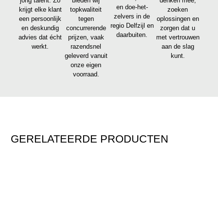
jong talent. Zo
bieden wij
denken mee,
en doe-het-
krijgt elke klant
topkwaliteit
zoeken
zelvers in de
een persoonlijk
tegen
oplossingen en
regio Delfzijl en
en deskundig
concurrerende
zorgen dat u
daarbuiten.
advies dat écht
prijzen, vaak
met vertrouwen
werkt.
razendsnel
aan de slag
geleverd vanuit
kunt.
onze eigen
voorraad.
GERELATEERDE PRODUCTEN