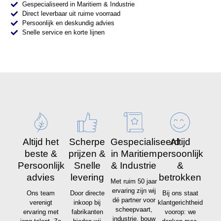
Gespecialiseerd in Maritiem & Industrie
Direct leverbaar uit ruime voorraad
Persoonlijk en deskundig advies
Snelle service en korte lijnen
Altijd het
Scherpe
Gespecialiseerd
Altijd
beste &
prijzen &
in Maritiem
persoonlijk
Persoonlijk
Snelle
& Industrie
&
advies
levering
betrokken
Met ruim 50 jaar
ervaring zijn wij
Ons team
Door directe
Bij ons staat
dé partner voor
verenigt
inkoop bij
klantgerichtheid
scheepvaart,
ervaring met
fabrikanten
voorop: we
industrie, bouw