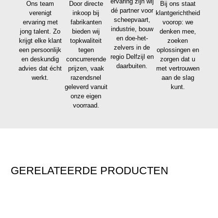
ervaring zijn wij
Ons team
Door directe
Bij ons staat
dé partner voor
verenigt
inkoop bij
klantgerichtheid
scheepvaart,
ervaring met
fabrikanten
voorop: we
industrie, bouw
jong talent. Zo
bieden wij
denken mee,
en doe-het-
krijgt elke klant
topkwaliteit
zoeken
zelvers in de
een persoonlijk
tegen
oplossingen en
regio Delfzijl en
en deskundig
concurrerende
zorgen dat u
daarbuiten.
advies dat écht
prijzen, vaak
met vertrouwen
werkt.
razendsnel
aan de slag
geleverd vanuit
kunt.
onze eigen
voorraad.
GERELATEERDE PRODUCTEN