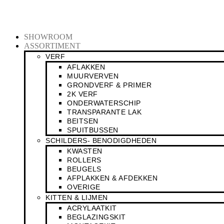
Ga
naar
de
inhoud
SHOWROOM
ASSORTIMENT
VERF
AFLAKKEN
MUURVERVEN
GRONDVERF & PRIMER
2K VERF
ONDERWATERSCHIP
TRANSPARANTE LAK
BEITSEN
SPUITBUSSEN
SCHILDERS- BENODIGDHEDEN
KWASTEN
ROLLERS
BEUGELS
AFPLAKKEN & AFDEKKEN
OVERIGE
KITTEN & LIJMEN
ACRYLAATKIT
BEGLAZINGSKIT