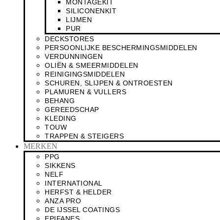
MONTAGEKIT
SILICONENKIT
LIJMEN
PUR
DECKSTORES
PERSOONLIJKE BESCHERMINGSMIDDELEN
VERDUNNINGEN
OLIËN & SMEERMIDDELEN
REINIGINGSMIDDELEN
SCHUREN, SLIJPEN & ONTROESTEN
PLAMUREN & VULLERS
BEHANG
GEREEDSCHAP
KLEDING
TOUW
TRAPPEN & STEIGERS
MERKEN
PPG
SIKKENS
NELF
INTERNATIONAL
HERFST & HELDER
ANZA PRO
DE IJSSEL COATINGS
EPIFANES