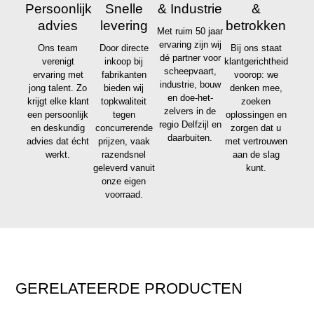
Persoonlijk
Snelle
& Industrie
&
advies
levering
betrokken
Met ruim 50 jaar
ervaring zijn wij
Ons team
Door directe
Bij ons staat
dé partner voor
verenigt
inkoop bij
klantgerichtheid
scheepvaart,
ervaring met
fabrikanten
voorop: we
industrie, bouw
jong talent. Zo
bieden wij
denken mee,
en doe-het-
krijgt elke klant
topkwaliteit
zoeken
zelvers in de
een persoonlijk
tegen
oplossingen en
regio Delfzijl en
en deskundig
concurrerende
zorgen dat u
daarbuiten.
advies dat écht
prijzen, vaak
met vertrouwen
werkt.
razendsnel
aan de slag
geleverd vanuit
kunt.
onze eigen
voorraad.
GERELATEERDE PRODUCTEN