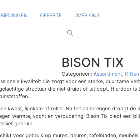
BIEDINGEN
OFFERTE
OVER ONS
BISON TIX
Categorieën:
Assortiment
,
Kitten
essionele kwaliteit die zorgt voor een sterke, duurzame verb
lachtige structuur die niet druipt of uitloopt. Hierdoor is 
kunststoffen.
en kwast, lijmkam of roller. Na het aanbrengen droogt de l
egen warmte, vocht en veroudering. Bison Tix biedt een bli
ensief gebruik.
schikt voor gebruik op muren, deuren, tafelbladen, meubel