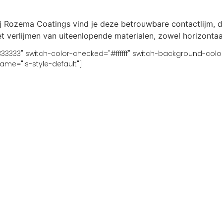
 Bij Rozema Coatings vind je deze betrouwbare contactlijm, 
t verlijmen van uiteenlopende materialen, zowel horizontaal
333333" switch-color-checked="#ffffff" switch-background-co
me="is-style-default"]