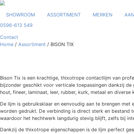
Ga
naar
SHOWROOM
ASSORTIMENT
MERKEN
AAN
de
inhoud
0596-613 549
Contact
Home
/
Assortiment
/ BISON TIX
Bison Tix is een krachtige, thixotrope contactlijm van prof
bijzonder geschikt voor verticale toepassingen dankzij de ge
hout, fineer, laminaat, leer, rubber, kurk, metaal en diverse 
De lijm is gebruiksklaar en eenvoudig aan te brengen met e
worden gedrukt. De verbinding is direct sterk en bestand t
waardoor het hechtwerk langdurig stevig blijft, zelfs bij int
Dankzij de thixotrope eigenschappen is de lijm perfect ge