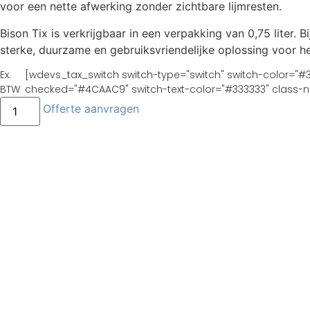
voor een nette afwerking zonder zichtbare lijmresten.
Bison Tix is verkrijgbaar in een verpakking van 0,75 liter.
sterke, duurzame en gebruiksvriendelijke oplossing voor he
Ex.
[wdevs_tax_switch switch-type="switch" switch-color="#
BTW
checked="#4CAAC9" switch-text-color="#333333" class-na
BISON
Offerte aanvragen
TIX
aantal