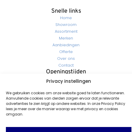
Snelle links
Home
Showroom
Assortiment
Merken
Aanbiedingen
Offerte
Over ons
Contact
Openingstijden
Maandag - Vrijdag: 07:30 - 17:00
Privacy instellingen
Zaterdag - Zondag: Gesloten
Contact
We gebruiken cookies om onze website goed te laten functioneren.
Info@rozemacoatings.nl
Aanvullende cookies van derden zorgen ervoor dat je relevante
advertenties te zien krijgt op andere websites. In onze Privacy Policy
+31 (0)596-613 549
lees je meer over de manier waarop we met privacy en cookies
Seendweg 16 9936 GA Farmsum / Delfzijl (Havennr. 3010)
omgaan.
Al meer dan 50 jaar dé specialist uit Delfzijl in verf, coatings en