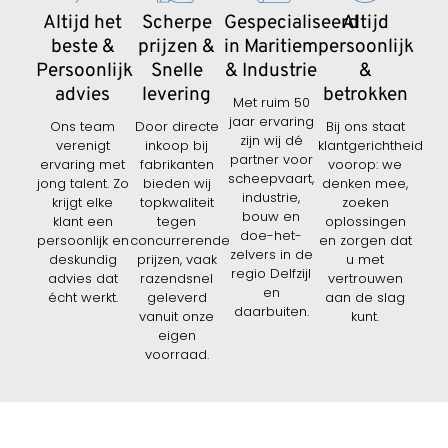
Altijd het
Scherpe
Gespecialiseerd
Altijd
beste &
prijzen &
in Maritiem
persoonlijk
Persoonlijk
Snelle
& Industrie
&
advies
levering
betrokken
Met ruim 50
jaar ervaring
Ons team
Door directe
Bij ons staat
zijn wij dé
verenigt
inkoop bij
klantgerichtheid
partner voor
ervaring met
fabrikanten
voorop: we
scheepvaart,
jong talent. Zo
bieden wij
denken mee,
industrie,
krijgt elke
topkwaliteit
zoeken
bouw en
klant een
tegen
oplossingen
doe-het-
persoonlijk en
concurrerende
en zorgen dat
zelvers in de
deskundig
prijzen, vaak
u met
regio Delfzijl
advies dat
razendsnel
vertrouwen
en
écht werkt.
geleverd
aan de slag
daarbuiten.
vanuit onze
kunt.
eigen
voorraad.