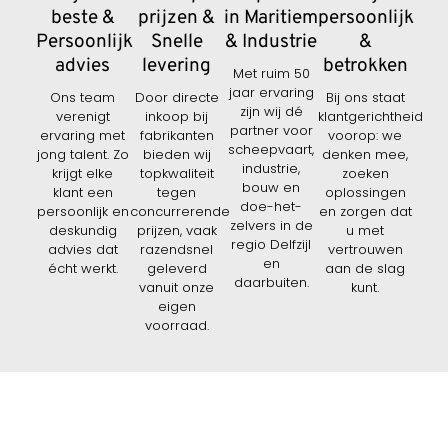
beste &
prijzen &
in Maritiem
persoonlijk
Persoonlijk
Snelle
& Industrie
&
advies
levering
betrokken
Met ruim 50
jaar ervaring
Ons team
Door directe
Bij ons staat
zijn wij dé
verenigt
inkoop bij
klantgerichtheid
partner voor
ervaring met
fabrikanten
voorop: we
scheepvaart,
jong talent. Zo
bieden wij
denken mee,
industrie,
krijgt elke
topkwaliteit
zoeken
bouw en
klant een
tegen
oplossingen
doe-het-
persoonlijk en
concurrerende
en zorgen dat
zelvers in de
deskundig
prijzen, vaak
u met
regio Delfzijl
advies dat
razendsnel
vertrouwen
en
écht werkt.
geleverd
aan de slag
daarbuiten.
vanuit onze
kunt.
eigen
voorraad.