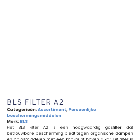
BLS FILTER A2
Categorieën:
Assortiment
,
Persoonlijke
beschermingsmiddelen
Merk:
BLS
Het BLS Filter A2 is een hoogwaardig gasfilter dat
betrouwbare bescherming biedt tegen organische dampen
en oplosmiddelen met een kookpunt boven 65°C. Dit filter is