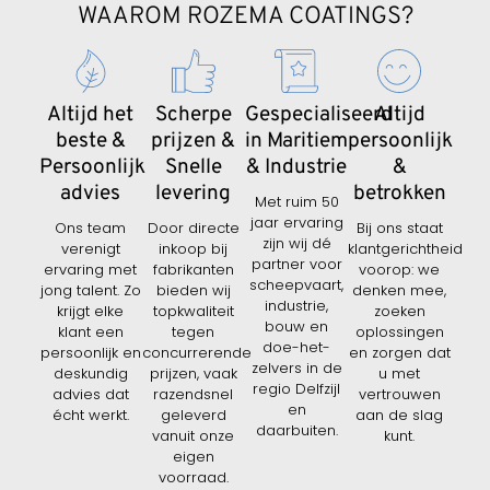
WAAROM ROZEMA COATINGS?
Altijd het
Scherpe
Gespecialiseerd
Altijd
beste &
prijzen &
in Maritiem
persoonlijk
Persoonlijk
Snelle
& Industrie
&
advies
levering
betrokken
Met ruim 50
jaar ervaring
Ons team
Door directe
Bij ons staat
zijn wij dé
verenigt
inkoop bij
klantgerichtheid
partner voor
ervaring met
fabrikanten
voorop: we
scheepvaart,
jong talent. Zo
bieden wij
denken mee,
industrie,
krijgt elke
topkwaliteit
zoeken
bouw en
klant een
tegen
oplossingen
doe-het-
persoonlijk en
concurrerende
en zorgen dat
zelvers in de
deskundig
prijzen, vaak
u met
regio Delfzijl
advies dat
razendsnel
vertrouwen
en
écht werkt.
geleverd
aan de slag
daarbuiten.
vanuit onze
kunt.
eigen
voorraad.