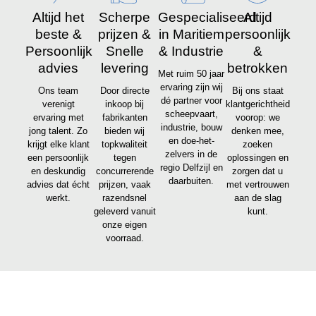
Altijd het
Scherpe
Gespecialiseerd
Altijd
beste &
prijzen &
in Maritiem
persoonlijk
Persoonlijk
Snelle
& Industrie
&
advies
levering
betrokken
Met ruim 50 jaar
ervaring zijn wij
Ons team
Door directe
Bij ons staat
dé partner voor
verenigt
inkoop bij
klantgerichtheid
scheepvaart,
ervaring met
fabrikanten
voorop: we
industrie, bouw
jong talent. Zo
bieden wij
denken mee,
en doe-het-
krijgt elke klant
topkwaliteit
zoeken
zelvers in de
een persoonlijk
tegen
oplossingen en
regio Delfzijl en
en deskundig
concurrerende
zorgen dat u
daarbuiten.
advies dat écht
prijzen, vaak
met vertrouwen
werkt.
razendsnel
aan de slag
geleverd vanuit
kunt.
onze eigen
voorraad.