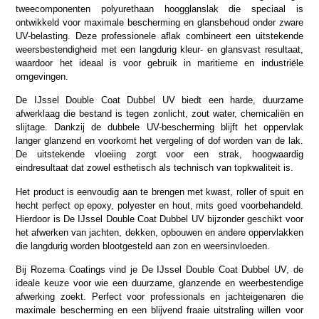
tweecomponenten polyurethaan hoogglanslak die speciaal is
ontwikkeld voor maximale bescherming en glansbehoud onder zware
UV-belasting. Deze professionele aflak combineert een uitstekende
weersbestendigheid met een langdurig kleur- en glansvast resultaat,
waardoor het ideaal is voor gebruik in maritieme en industriële
omgevingen.
De IJssel Double Coat Dubbel UV biedt een harde, duurzame
afwerklaag die bestand is tegen zonlicht, zout water, chemicaliën en
slijtage. Dankzij de dubbele UV-bescherming blijft het oppervlak
langer glanzend en voorkomt het vergeling of dof worden van de lak.
De uitstekende vloeiing zorgt voor een strak, hoogwaardig
eindresultaat dat zowel esthetisch als technisch van topkwaliteit is.
Het product is eenvoudig aan te brengen met kwast, roller of spuit en
hecht perfect op epoxy, polyester en hout, mits goed voorbehandeld.
Hierdoor is De IJssel Double Coat Dubbel UV bijzonder geschikt voor
het afwerken van jachten, dekken, opbouwen en andere oppervlakken
die langdurig worden blootgesteld aan zon en weersinvloeden.
Bij Rozema Coatings vind je De IJssel Double Coat Dubbel UV, de
ideale keuze voor wie een duurzame, glanzende en weerbestendige
afwerking zoekt. Perfect voor professionals en jachteigenaren die
maximale bescherming en een blijvend fraaie uitstraling willen voor