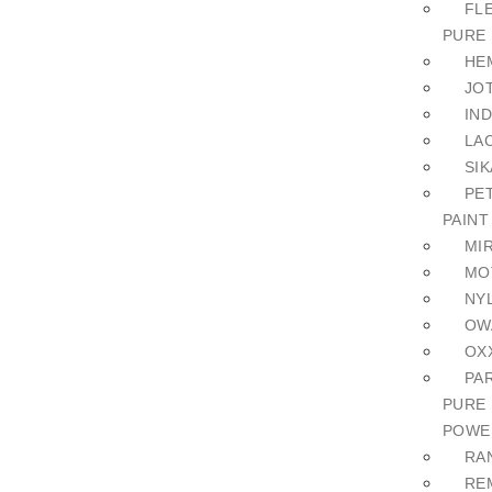
FL
PURE
HE
JO
IN
LA
SIK
PE
PAINT
MI
MO
NY
OW
OX
PA
PURE
POWE
RA
RE