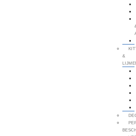
KI
&
LIJME
DE
PE
BESC