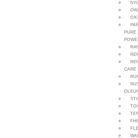
NY
OW
OX
PA
PURE
POWE
RA
RE
RE
CARE
RU
RU
OLEU
ST
TO
TE
FH
FL
WA