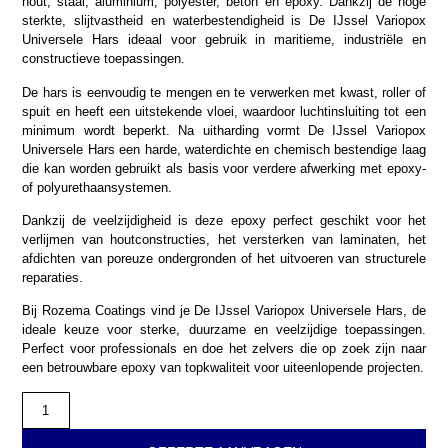
hout, staal, aluminium, polyester, beton en epoxy. Dankzij de hoge
sterkte, slijtvastheid en waterbestendigheid is De IJssel Variopox
Universele Hars ideaal voor gebruik in maritieme, industriële en
constructieve toepassingen.
De hars is eenvoudig te mengen en te verwerken met kwast, roller of
spuit en heeft een uitstekende vloei, waardoor luchtinsluiting tot een
minimum wordt beperkt. Na uitharding vormt De IJssel Variopox
Universele Hars een harde, waterdichte en chemisch bestendige laag
die kan worden gebruikt als basis voor verdere afwerking met epoxy-
of polyurethaansystemen.
Dankzij de veelzijdigheid is deze epoxy perfect geschikt voor het
verlijmen van houtconstructies, het versterken van laminaten, het
afdichten van poreuze ondergronden of het uitvoeren van structurele
reparaties.
Bij Rozema Coatings vind je De IJssel Variopox Universele Hars, de
ideale keuze voor sterke, duurzame en veelzijdige toepassingen.
Perfect voor professionals en doe het zelvers die op zoek zijn naar
een betrouwbare epoxy van topkwaliteit voor uiteenlopende projecten.