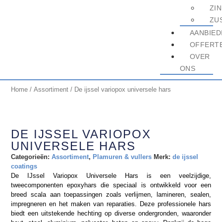
ZI
ZU
AANBIED
OFFERT
OVER
ONS
Home
/
Assortiment
/ De ijssel variopox universele hars
DE IJSSEL VARIOPOX
UNIVERSELE HARS
Categorieën:
Assortiment
,
Plamuren & vullers
Merk:
de ijssel
coatings
De IJssel Variopox Universele Hars is een veelzijdige,
tweecomponenten epoxyhars die speciaal is ontwikkeld voor een
breed scala aan toepassingen zoals verlijmen, lamineren, sealen,
impregneren en het maken van reparaties. Deze professionele hars
biedt een uitstekende hechting op diverse ondergronden, waaronder