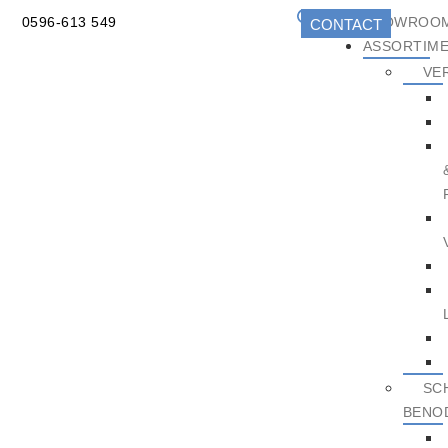
0596-613 549
SHOWROO
CONTACT
ASSORTIM
VE
SC
BENO