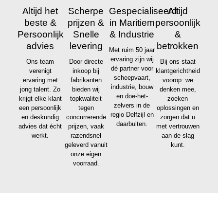
Altijd het
Scherpe
Gespecialiseerd
Altijd
beste &
prijzen &
in Maritiem
persoonlijk
Persoonlijk
Snelle
& Industrie
&
advies
levering
betrokken
Met ruim 50 jaar
ervaring zijn wij
Ons team
Door directe
Bij ons staat
dé partner voor
verenigt
inkoop bij
klantgerichtheid
scheepvaart,
ervaring met
fabrikanten
voorop: we
industrie, bouw
jong talent. Zo
bieden wij
denken mee,
en doe-het-
krijgt elke klant
topkwaliteit
zoeken
zelvers in de
een persoonlijk
tegen
oplossingen en
regio Delfzijl en
en deskundig
concurrerende
zorgen dat u
daarbuiten.
advies dat écht
prijzen, vaak
met vertrouwen
werkt.
razendsnel
aan de slag
geleverd vanuit
kunt.
onze eigen
voorraad.