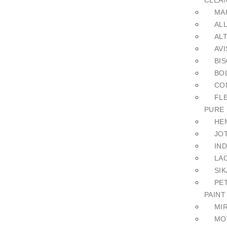
CLEA
MA
AL
AL
AVI
BI
BOL
CO
FL
PURE
HE
JO
IN
LA
SIK
PE
PAINT
MI
MO