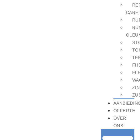
RE
CARE
RU
RU
OLEU
ST
TO
TE
FH
FL
WA
ZI
ZU
AANBIEDIN
OFFERTE
OVER
ONS