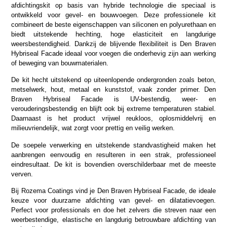
afdichtingskit op basis van hybride technologie die speciaal is
ontwikkeld voor gevel- en bouwvoegen. Deze professionele kit
combineert de beste eigenschappen van siliconen en polyurethaan en
biedt uitstekende hechting, hoge elasticiteit en langdurige
weersbestendigheid. Dankzij de blijvende flexibiliteit is Den Braven
Hybriseal Facade ideaal voor voegen die onderhevig zijn aan werking
of beweging van bouwmaterialen.
De kit hecht uitstekend op uiteenlopende ondergronden zoals beton,
metselwerk, hout, metaal en kunststof, vaak zonder primer. Den
Braven Hybriseal Facade is UV-bestendig, weer- en
verouderingsbestendig en blijft ook bij extreme temperaturen stabiel.
Daarnaast is het product vrijwel reukloos, oplosmiddelvrij en
milieuvriendelijk, wat zorgt voor prettig en veilig werken.
De soepele verwerking en uitstekende standvastigheid maken het
aanbrengen eenvoudig en resulteren in een strak, professioneel
eindresultaat. De kit is bovendien overschilderbaar met de meeste
verven.
Bij Rozema Coatings vind je Den Braven Hybriseal Facade, de ideale
keuze voor duurzame afdichting van gevel- en dilatatievoegen.
Perfect voor professionals en doe het zelvers die streven naar een
weerbestendige, elastische en langdurig betrouwbare afdichting van