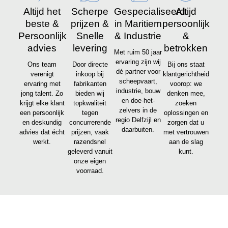
Altijd het
Scherpe
Gespecialiseerd
Altijd
beste &
prijzen &
in Maritiem
persoonlijk
Persoonlijk
Snelle
& Industrie
&
advies
levering
betrokken
Met ruim 50 jaar
ervaring zijn wij
Ons team
Door directe
Bij ons staat
dé partner voor
verenigt
inkoop bij
klantgerichtheid
scheepvaart,
ervaring met
fabrikanten
voorop: we
industrie, bouw
jong talent. Zo
bieden wij
denken mee,
en doe-het-
krijgt elke klant
topkwaliteit
zoeken
zelvers in de
een persoonlijk
tegen
oplossingen en
regio Delfzijl en
en deskundig
concurrerende
zorgen dat u
daarbuiten.
advies dat écht
prijzen, vaak
met vertrouwen
werkt.
razendsnel
aan de slag
geleverd vanuit
kunt.
onze eigen
voorraad.