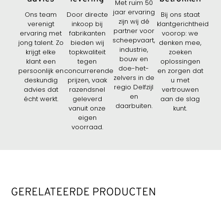
Met ruim 50
jaar ervaring
Ons team
Door directe
Bij ons staat
zijn wij dé
verenigt
inkoop bij
klantgerichtheid
partner voor
ervaring met
fabrikanten
voorop: we
scheepvaart,
jong talent. Zo
bieden wij
denken mee,
industrie,
krijgt elke
topkwaliteit
zoeken
bouw en
klant een
tegen
oplossingen
doe-het-
persoonlijk en
concurrerende
en zorgen dat
zelvers in de
deskundig
prijzen, vaak
u met
regio Delfzijl
advies dat
razendsnel
vertrouwen
en
écht werkt.
geleverd
aan de slag
daarbuiten.
vanuit onze
kunt.
eigen
voorraad.
GERELATEERDE PRODUCTEN