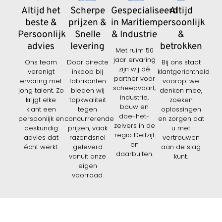
Altijd het
Scherpe
Gespecialiseerd
Altijd
beste &
prijzen &
in Maritiem
persoonlijk
Persoonlijk
Snelle
& Industrie
&
advies
levering
betrokken
Met ruim 50
jaar ervaring
Ons team
Door directe
Bij ons staat
zijn wij dé
verenigt
inkoop bij
klantgerichtheid
partner voor
ervaring met
fabrikanten
voorop: we
scheepvaart,
jong talent. Zo
bieden wij
denken mee,
industrie,
krijgt elke
topkwaliteit
zoeken
bouw en
klant een
tegen
oplossingen
doe-het-
persoonlijk en
concurrerende
en zorgen dat
zelvers in de
deskundig
prijzen, vaak
u met
regio Delfzijl
advies dat
razendsnel
vertrouwen
en
écht werkt.
geleverd
aan de slag
daarbuiten.
vanuit onze
kunt.
eigen
voorraad.