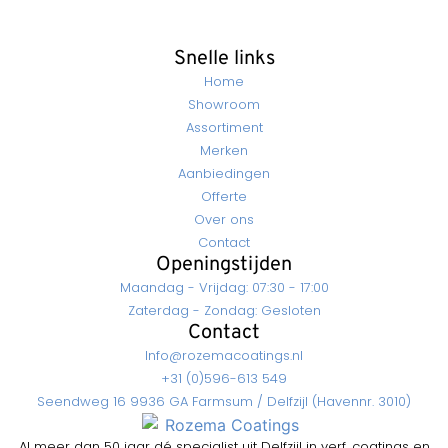
Snelle links
Home
Showroom
Assortiment
Merken
Aanbiedingen
Offerte
Over ons
Contact
Openingstijden
Maandag - Vrijdag: 07:30 - 17:00
Zaterdag - Zondag: Gesloten
Contact
Info@rozemacoatings.nl
+31 (0)596-613 549
Seendweg 16 9936 GA Farmsum / Delfzijl (Havennr. 3010)
Al meer dan 50 jaar dé specialist uit Delfzijl in verf, coatings en