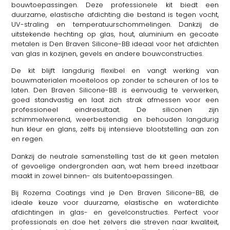
bouwtoepassingen. Deze professionele kit biedt een
duurzame, elastische afdichting die bestand is tegen vocht,
UV-straling en temperatuurschommelingen. Dankzij de
uitstekende hechting op glas, hout, aluminium en gecoate
metalen is Den Braven Silicone-BB ideaal voor het afdichten
van glas in kozijnen, gevels en andere bouwconstructies.
De kit blijft langdurig flexibel en vangt werking van
bouwmaterialen moeiteloos op zonder te scheuren of los te
laten. Den Braven Silicone-BB is eenvoudig te verwerken,
goed standvastig en laat zich strak afmessen voor een
professioneel eindresultaat. De siliconen zijn
schimmelwerend, weerbestendig en behouden langdurig
hun kleur en glans, zelfs bij intensieve blootstelling aan zon
en regen.
Dankzij de neutrale samenstelling tast de kit geen metalen
of gevoelige ondergronden aan, wat hem breed inzetbaar
maakt in zowel binnen- als buitentoepassingen.
Bij Rozema Coatings vind je Den Braven Silicone-BB, de
ideale keuze voor duurzame, elastische en waterdichte
afdichtingen in glas- en gevelconstructies. Perfect voor
professionals en doe het zelvers die streven naar kwaliteit,