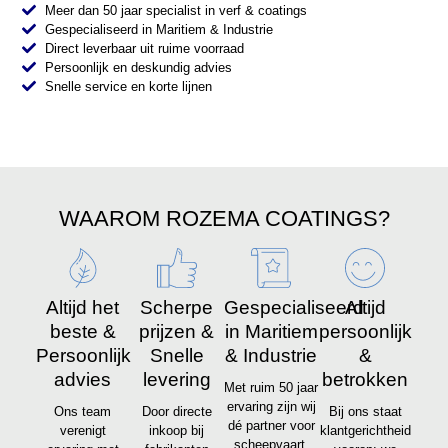
Meer dan 50 jaar specialist in verf & coatings
Gespecialiseerd in Maritiem & Industrie
Direct leverbaar uit ruime voorraad
Persoonlijk en deskundig advies
Snelle service en korte lijnen
WAAROM ROZEMA COATINGS?
Altijd het
Scherpe
Gespecialiseerd
Altijd
beste &
prijzen &
in Maritiem
persoonlijk
Persoonlijk
Snelle
& Industrie
&
advies
levering
betrokken
Met ruim 50 jaar
ervaring zijn wij
Ons team
Door directe
Bij ons staat
dé partner voor
verenigt
inkoop bij
klantgerichtheid
scheepvaart,