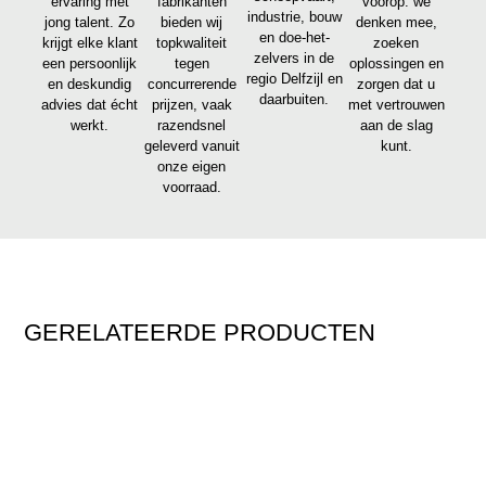
ervaring met
fabrikanten
voorop: we
industrie, bouw
jong talent. Zo
bieden wij
denken mee,
en doe-het-
krijgt elke klant
topkwaliteit
zoeken
zelvers in de
een persoonlijk
tegen
oplossingen en
regio Delfzijl en
en deskundig
concurrerende
zorgen dat u
daarbuiten.
advies dat écht
prijzen, vaak
met vertrouwen
werkt.
razendsnel
aan de slag
geleverd vanuit
kunt.
onze eigen
voorraad.
GERELATEERDE PRODUCTEN