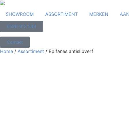
SHOWROOM
ASSORTIMENT
MERKEN
AAN
0596-613 549
Contact
Home
/
Assortiment
/ Epifanes antislipverf