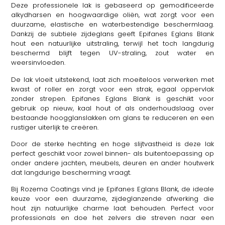
Deze professionele lak is gebaseerd op gemodificeerde
alkydharsen en hoogwaardige oliën, wat zorgt voor een
duurzame, elastische en waterbestendige beschermlaag.
Dankzij de subtiele zijdeglans geeft Epifanes Eglans Blank
hout een natuurlijke uitstraling, terwijl het toch langdurig
beschermd blijft tegen UV-straling, zout water en
weersinvloeden.
De lak vloeit uitstekend, laat zich moeiteloos verwerken met
kwast of roller en zorgt voor een strak, egaal oppervlak
zonder strepen. Epifanes Eglans Blank is geschikt voor
gebruik op nieuw, kaal hout of als onderhoudslaag over
bestaande hoogglanslakken om glans te reduceren en een
rustiger uiterlijk te creëren.
Door de sterke hechting en hoge slijtvastheid is deze lak
perfect geschikt voor zowel binnen- als buitentoepassing op
onder andere jachten, meubels, deuren en ander houtwerk
dat langdurige bescherming vraagt.
Bij Rozema Coatings vind je Epifanes Eglans Blank, de ideale
keuze voor een duurzame, zijdeglanzende afwerking die
hout zijn natuurlijke charme laat behouden. Perfect voor
professionals en doe het zelvers die streven naar een