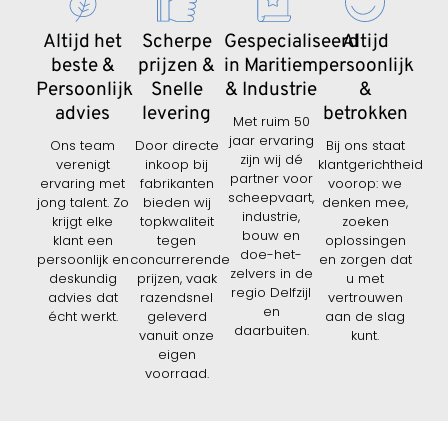
Altijd het
Scherpe
Gespecialiseerd
Altijd
beste &
prijzen &
in Maritiem
persoonlijk
Persoonlijk
Snelle
& Industrie
&
advies
levering
betrokken
Met ruim 50
jaar ervaring
Ons team
Door directe
Bij ons staat
zijn wij dé
verenigt
inkoop bij
klantgerichtheid
partner voor
ervaring met
fabrikanten
voorop: we
scheepvaart,
jong talent. Zo
bieden wij
denken mee,
industrie,
krijgt elke
topkwaliteit
zoeken
bouw en
klant een
tegen
oplossingen
doe-het-
persoonlijk en
concurrerende
en zorgen dat
zelvers in de
deskundig
prijzen, vaak
u met
regio Delfzijl
advies dat
razendsnel
vertrouwen
en
écht werkt.
geleverd
aan de slag
daarbuiten.
vanuit onze
kunt.
eigen
voorraad.