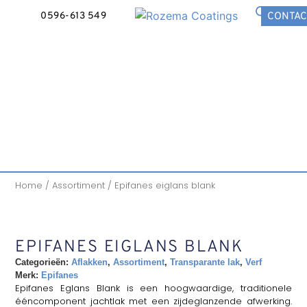
0596-613 549
CONTAC
Home
/
Assortiment
/ Epifanes eiglans blank
EPIFANES EIGLANS BLANK
Categorieën:
Aflakken
,
Assortiment
,
Transparante lak
,
Verf
Merk:
Epifanes
Epifanes Eglans Blank is een hoogwaardige, traditionele
ééncomponent jachtlak met een zijdeglanzende afwerking.