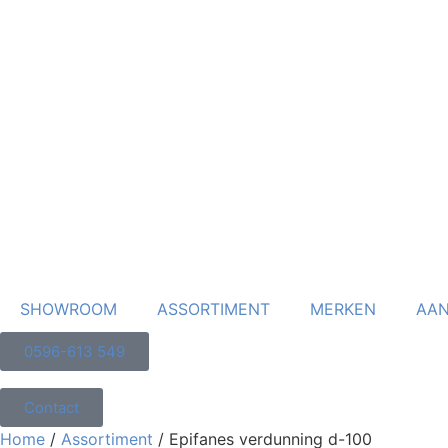
SHOWROOM
ASSORTIMENT
MERKEN
AAN
0596-613 549
Contact
Home
/
Assortiment
/ Epifanes verdunning d-100