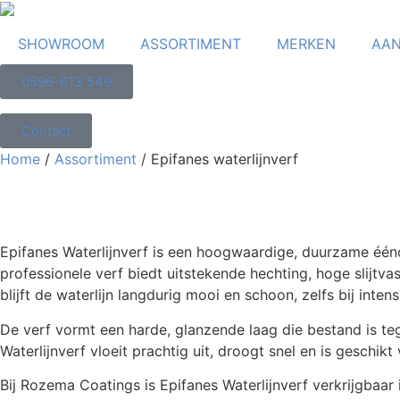
SHOWROOM
ASSORTIMENT
MERKEN
AAN
0596-613 549
Contact
Home
/
Assortiment
/ Epifanes waterlijnverf
Epifanes Waterlijnverf is een hoogwaardige, duurzame één
professionele verf biedt uitstekende hechting, hoge slijtv
blijft de waterlijn langdurig mooi en schoon, zelfs bij in
De verf vormt een harde, glanzende laag die bestand is tege
Waterlijnverf vloeit prachtig uit, droogt snel en is geschi
Bij Rozema Coatings is Epifanes Waterlijnverf verkrijgbaar 