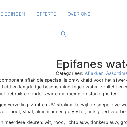
BIEDINGEN
OFFERTE
OVER ONS
Epifanes wate
Categorieën:
Aflakken
,
Assortim
component aflak die speciaal is ontwikkeld voor het afwe
astheid en langdurige bescherming tegen water, zonlicht en 
tensief gebruik en onder zware maritieme omstandigheden.
n vervuiling, zout en UV-straling, terwijl de soepele verwe
kt voor hout, staal, aluminium en polyester, mits goed voorb
in meerdere kleuren: wit, rood, lichtblauw, donkerblauw, gr