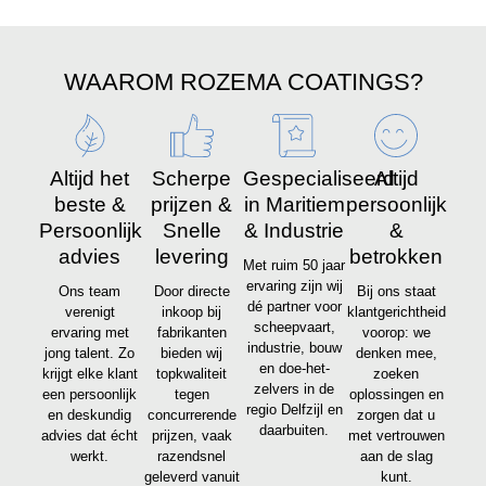
WAAROM ROZEMA COATINGS?
Altijd het
Scherpe
Gespecialiseerd
Altijd
beste &
prijzen &
in Maritiem
persoonlijk
Persoonlijk
Snelle
& Industrie
&
advies
levering
betrokken
Met ruim 50 jaar
ervaring zijn wij
Ons team
Door directe
Bij ons staat
dé partner voor
verenigt
inkoop bij
klantgerichtheid
scheepvaart,
ervaring met
fabrikanten
voorop: we
industrie, bouw
jong talent. Zo
bieden wij
denken mee,
en doe-het-
krijgt elke klant
topkwaliteit
zoeken
zelvers in de
een persoonlijk
tegen
oplossingen en
regio Delfzijl en
en deskundig
concurrerende
zorgen dat u
daarbuiten.
advies dat écht
prijzen, vaak
met vertrouwen
werkt.
razendsnel
aan de slag
geleverd vanuit
kunt.