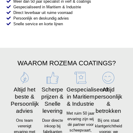
Meer dan 50 jaar specialist in verf & coatings
Gespecialiseerd in Maritiem & Industrie
Direct leverbaar uit ruime voorraad
Persoonlijk en deskundig advies
Snelle service en korte lijnen
WAAROM ROZEMA COATINGS?
Altijd het
Scherpe
Gespecialiseerd
Altijd
beste &
prijzen &
in Maritiem
persoonlijk
Persoonlijk
Snelle
& Industrie
&
advies
levering
betrokken
Met ruim 50 jaar
ervaring zijn wij
Ons team
Door directe
Bij ons staat
dé partner voor
verenigt
inkoop bij
klantgerichtheid
scheepvaart,
ervaring met
fabrikanten
voorop: we