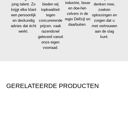
industrie, bouw
jong talent. Zo
bieden wij
denken mee,
en doe-het-
krijgt elke klant
topkwaliteit
zoeken
zelvers in de
een persoonlijk
tegen
oplossingen en
regio Delfzijl en
en deskundig
concurrerende
zorgen dat u
daarbuiten.
advies dat écht
prijzen, vaak
met vertrouwen
werkt.
razendsnel
aan de slag
geleverd vanuit
kunt.
onze eigen
voorraad.
GERELATEERDE PRODUCTEN