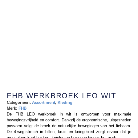
FHB WERKBROEK LEO WIT
Categorieën:
Assortiment
,
Kleding
Merk:
FHB
De FHB LEO werkbroek in wit is ontworpen voor maximale
bewegingsvrijheid en comfort. Dankzij de ergonomische, uitgesneden
pasvorm volgt de broek de natuurlijke bewegingen van het lichaam.
De 4-weg-stretch in billen, kruis en kniegebied zorgt ervoor dat je
moeiteloos kunt bukken, knielen en bewegen tijdens het werk.