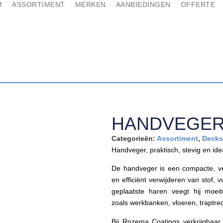
M
ASSORTIMENT
MERKEN
AANBIEDINGEN
OFFERTE
HANDVEGE
Categorieën:
Assortiment
,
Decks
Handveger, praktisch, stevig en ide
De handveger is een compacte, veel
en efficiënt verwijderen van stof, v
geplaatste haren veegt hij moei
zoals werkbanken, vloeren, traptred
Bij Rozema Coatings verkrijgbaa