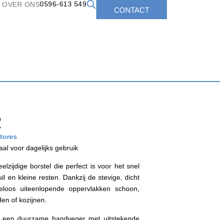
0596-613 549
OVER ONS
CONTACT
R
tores
aal voor dagelijks gebruik
zijdige borstel die perfect is voor het snel
uil en kleine resten. Dankzij de stevige, dicht
teloos uiteenlopende oppervlakken schoon,
en of kozijnen.
r, een duurzame handveger met uitstekende