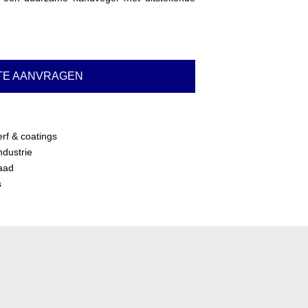
TE AANVRAGEN
erf & coatings
ndustrie
raad
s