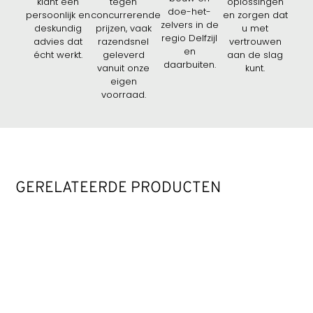
klant een
tegen
oplossingen
doe-het-
persoonlijk en
concurrerende
en zorgen dat
zelvers in de
deskundig
prijzen, vaak
u met
regio Delfzijl
advies dat
razendsnel
vertrouwen
en
écht werkt.
geleverd
aan de slag
daarbuiten.
vanuit onze
kunt.
eigen
voorraad.
GERELATEERDE PRODUCTEN