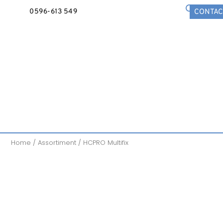
0596-613 549
CONTAC
Home
/
Assortiment
/ HCPRO Multifix