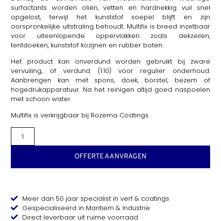
surfactants worden oliën, vetten en hardnekkig vuil snel
opgelost, terwijl het kunststof soepel blijft en zijn
oorspronkelijke uitstraling behoudt. Multifix is breed inzetbaar
voor uiteenlopende oppervlakken zoals dekzeilen,
tentdoeken, kunststof kozijnen en rubber boten.
Het product kan onverdund worden gebruikt bij zware
vervuiling, of verdund (1:10) voor regulier onderhoud.
Aanbrengen kan met spons, doek, borstel, bezem of
hogedrukapparatuur. Na het reinigen altijd goed naspoelen
met schoon water.
Multifix is verkrijgbaar bij Rozema Coatings.
OFFERTE AANVRAGEN
Meer dan 50 jaar specialist in verf & coatings
Gespecialiseerd in Maritiem & Industrie
Direct leverbaar uit ruime voorraad