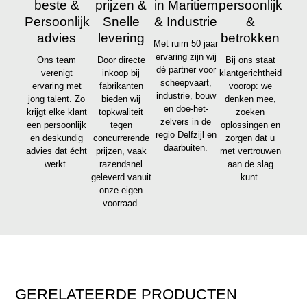
beste &
prijzen &
in Maritiem
persoonlijk
Persoonlijk
Snelle
& Industrie
&
advies
levering
betrokken
Met ruim 50 jaar
ervaring zijn wij
Ons team
Door directe
Bij ons staat
dé partner voor
verenigt
inkoop bij
klantgerichtheid
scheepvaart,
ervaring met
fabrikanten
voorop: we
industrie, bouw
jong talent. Zo
bieden wij
denken mee,
en doe-het-
krijgt elke klant
topkwaliteit
zoeken
zelvers in de
een persoonlijk
tegen
oplossingen en
regio Delfzijl en
en deskundig
concurrerende
zorgen dat u
daarbuiten.
advies dat écht
prijzen, vaak
met vertrouwen
werkt.
razendsnel
aan de slag
geleverd vanuit
kunt.
onze eigen
voorraad.
GERELATEERDE PRODUCTEN