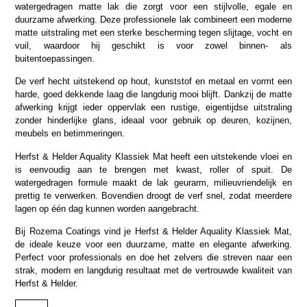
watergedragen matte lak die zorgt voor een stijlvolle, egale en
duurzame afwerking. Deze professionele lak combineert een moderne
matte uitstraling met een sterke bescherming tegen slijtage, vocht en
vuil, waardoor hij geschikt is voor zowel binnen- als
buitentoepassingen.
De verf hecht uitstekend op hout, kunststof en metaal en vormt een
harde, goed dekkende laag die langdurig mooi blijft. Dankzij de matte
afwerking krijgt ieder oppervlak een rustige, eigentijdse uitstraling
zonder hinderlijke glans, ideaal voor gebruik op deuren, kozijnen,
meubels en betimmeringen.
Herfst & Helder Aquality Klassiek Mat heeft een uitstekende vloei en
is eenvoudig aan te brengen met kwast, roller of spuit. De
watergedragen formule maakt de lak geurarm, milieuvriendelijk en
prettig te verwerken. Bovendien droogt de verf snel, zodat meerdere
lagen op één dag kunnen worden aangebracht.
Bij Rozema Coatings vind je Herfst & Helder Aquality Klassiek Mat,
de ideale keuze voor een duurzame, matte en elegante afwerking.
Perfect voor professionals en doe het zelvers die streven naar een
strak, modern en langdurig resultaat met de vertrouwde kwaliteit van
Herfst & Helder.