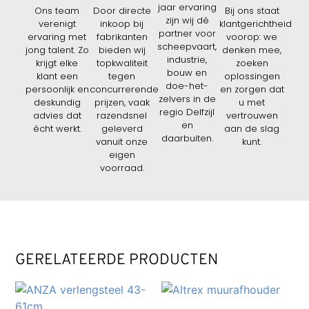
jaar ervaring
Ons team
Door directe
Bij ons staat
zijn wij dé
verenigt
inkoop bij
klantgerichtheid
partner voor
ervaring met
fabrikanten
voorop: we
scheepvaart,
jong talent. Zo
bieden wij
denken mee,
industrie,
krijgt elke
topkwaliteit
zoeken
bouw en
klant een
tegen
oplossingen
doe-het-
persoonlijk en
concurrerende
en zorgen dat
zelvers in de
deskundig
prijzen, vaak
u met
regio Delfzijl
advies dat
razendsnel
vertrouwen
en
écht werkt.
geleverd
aan de slag
daarbuiten.
vanuit onze
kunt.
eigen
voorraad.
GERELATEERDE PRODUCTEN