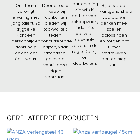
jaar ervaring
Ons team
Door directe
Bij ons staat
zijn wij dé
verenigt
inkoop bij
klantgerichtheid
partner voor
ervaring met
fabrikanten
voorop: we
scheepvaart,
jong talent. Zo
bieden wij
denken mee,
industrie,
krijgt elke
topkwaliteit
zoeken
bouw en
klant een
tegen
oplossingen
doe-het-
persoonlijk en
concurrerende
en zorgen dat
zelvers in de
deskundig
prijzen, vaak
u met
regio Delfzijl
advies dat
razendsnel
vertrouwen
en
écht werkt.
geleverd
aan de slag
daarbuiten.
vanuit onze
kunt.
eigen
voorraad.
GERELATEERDE PRODUCTEN