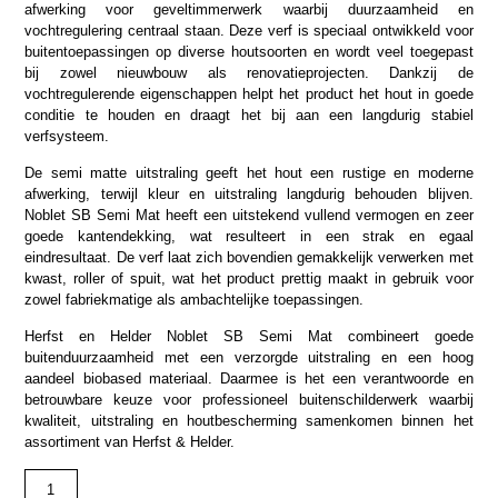
afwerking voor geveltimmerwerk waarbij duurzaamheid en
vochtregulering centraal staan. Deze verf is speciaal ontwikkeld voor
buitentoepassingen op diverse houtsoorten en wordt veel toegepast
bij zowel nieuwbouw als renovatieprojecten. Dankzij de
vochtregulerende eigenschappen helpt het product het hout in goede
conditie te houden en draagt het bij aan een langdurig stabiel
verfsysteem.
De semi matte uitstraling geeft het hout een rustige en moderne
afwerking, terwijl kleur en uitstraling langdurig behouden blijven.
Noblet SB Semi Mat heeft een uitstekend vullend vermogen en zeer
goede kantendekking, wat resulteert in een strak en egaal
eindresultaat. De verf laat zich bovendien gemakkelijk verwerken met
kwast, roller of spuit, wat het product prettig maakt in gebruik voor
zowel fabriekmatige als ambachtelijke toepassingen.
Herfst en Helder Noblet SB Semi Mat combineert goede
buitenduurzaamheid met een verzorgde uitstraling en een hoog
aandeel biobased materiaal. Daarmee is het een verantwoorde en
betrouwbare keuze voor professioneel buitenschilderwerk waarbij
kwaliteit, uitstraling en houtbescherming samenkomen binnen het
assortiment van
Herfst & Helder
.