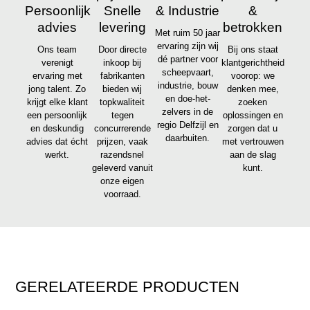
Persoonlijk
Snelle
& Industrie
&
advies
levering
betrokken
Met ruim 50 jaar
ervaring zijn wij
Ons team
Door directe
Bij ons staat
dé partner voor
verenigt
inkoop bij
klantgerichtheid
scheepvaart,
ervaring met
fabrikanten
voorop: we
industrie, bouw
jong talent. Zo
bieden wij
denken mee,
en doe-het-
krijgt elke klant
topkwaliteit
zoeken
zelvers in de
een persoonlijk
tegen
oplossingen en
regio Delfzijl en
en deskundig
concurrerende
zorgen dat u
daarbuiten.
advies dat écht
prijzen, vaak
met vertrouwen
werkt.
razendsnel
aan de slag
geleverd vanuit
kunt.
onze eigen
voorraad.
GERELATEERDE PRODUCTEN