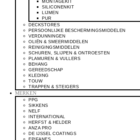
MONTAGEKIT
SILICONENKIT
LIJMEN
PUR
DECKSTORES
PERSOONLIJKE BESCHERMINGSMIDDELEN
VERDUNNINGEN
OLIËN & SMEERMIDDELEN
REINIGINGSMIDDELEN
SCHUREN, SLIJPEN & ONTROESTEN
PLAMUREN & VULLERS
BEHANG
GEREEDSCHAP
KLEDING
TOUW
TRAPPEN & STEIGERS
MERKEN
PPG
SIKKENS
NELF
INTERNATIONAL
HERFST & HELDER
ANZA PRO
DE IJSSEL COATINGS
EPIFANES