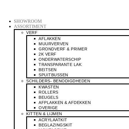
Ga
naar
de
inhoud
SHOWROOM
ASSORTIMENT
VERF
AFLAKKEN
MUURVERVEN
GRONDVERF & PRIMER
2K VERF
ONDERWATERSCHIP
TRANSPARANTE LAK
BEITSEN
SPUITBUSSEN
SCHILDERS- BENODIGDHEDEN
KWASTEN
ROLLERS
BEUGELS
AFPLAKKEN & AFDEKKEN
OVERIGE
KITTEN & LIJMEN
ACRYLAATKIT
BEGLAZINGSKIT