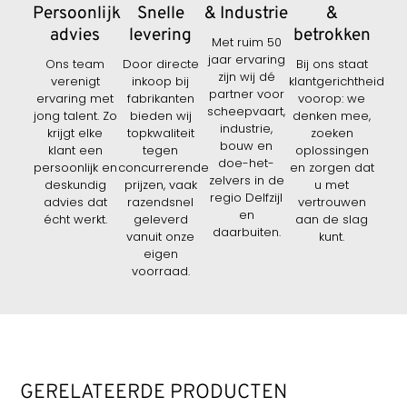
Persoonlijk
Snelle
& Industrie
&
advies
levering
betrokken
Met ruim 50
jaar ervaring
Ons team
Door directe
Bij ons staat
zijn wij dé
verenigt
inkoop bij
klantgerichtheid
partner voor
ervaring met
fabrikanten
voorop: we
scheepvaart,
jong talent. Zo
bieden wij
denken mee,
industrie,
krijgt elke
topkwaliteit
zoeken
bouw en
klant een
tegen
oplossingen
doe-het-
persoonlijk en
concurrerende
en zorgen dat
zelvers in de
deskundig
prijzen, vaak
u met
regio Delfzijl
advies dat
razendsnel
vertrouwen
en
écht werkt.
geleverd
aan de slag
daarbuiten.
vanuit onze
kunt.
eigen
voorraad.
GERELATEERDE PRODUCTEN