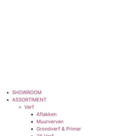
Ga
naar
de
inhoud
SHOWROOM
ASSORTIMENT
Verf
Aflakken
Muurverven
Grondverf & Primer