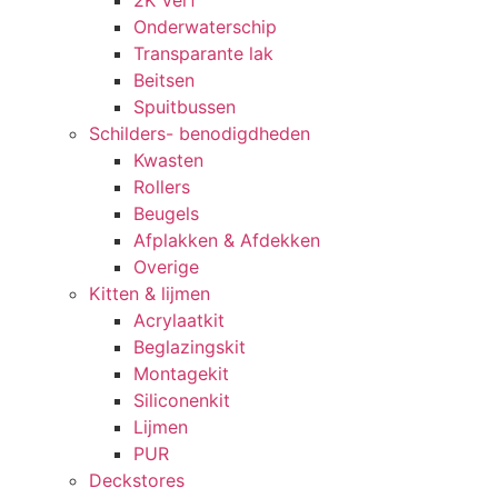
2K Verf
Onderwaterschip
Transparante lak
Beitsen
Spuitbussen
Schilders- benodigdheden
Kwasten
Rollers
Beugels
Afplakken & Afdekken
Overige
Kitten & lijmen
Acrylaatkit
Beglazingskit
Montagekit
Siliconenkit
Lijmen
PUR
Deckstores