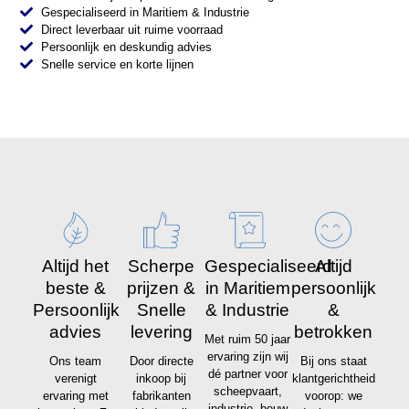
Gespecialiseerd in Maritiem & Industrie
Direct leverbaar uit ruime voorraad
Persoonlijk en deskundig advies
Snelle service en korte lijnen
Altijd het
Scherpe
Gespecialiseerd
Altijd
beste &
prijzen &
in Maritiem
persoonlijk
Persoonlijk
Snelle
& Industrie
&
advies
levering
betrokken
Met ruim 50 jaar
ervaring zijn wij
Ons team
Door directe
Bij ons staat
dé partner voor
verenigt
inkoop bij
klantgerichtheid
scheepvaart,
ervaring met
fabrikanten
voorop: we
industrie, bouw