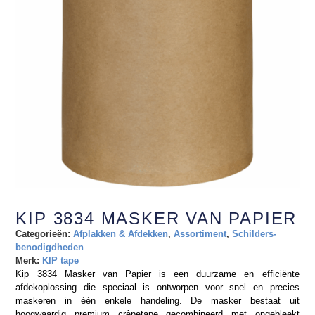
KIP 3834 MASKER VAN PAPIER
Categorieën:
Afplakken & Afdekken
,
Assortiment
,
Schilders-
benodigdheden
Merk:
KIP tape
Kip 3834 Masker van Papier is een duurzame en efficiënte
afdekoplossing die speciaal is ontworpen voor snel en precies
maskeren in één enkele handeling. De masker bestaat uit
hoogwaardig premium crêpetape gecombineerd met ongebleekt