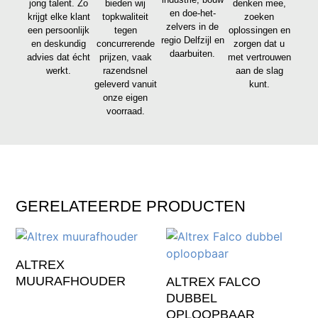
jong talent. Zo
bieden wij
denken mee,
en doe-het-
krijgt elke klant
topkwaliteit
zoeken
zelvers in de
een persoonlijk
tegen
oplossingen en
regio Delfzijl en
en deskundig
concurrerende
zorgen dat u
daarbuiten.
advies dat écht
prijzen, vaak
met vertrouwen
werkt.
razendsnel
aan de slag
geleverd vanuit
kunt.
onze eigen
voorraad.
GERELATEERDE PRODUCTEN
ALTREX
MUURAFHOUDER
ALTREX FALCO
DUBBEL
OPLOOPBAAR