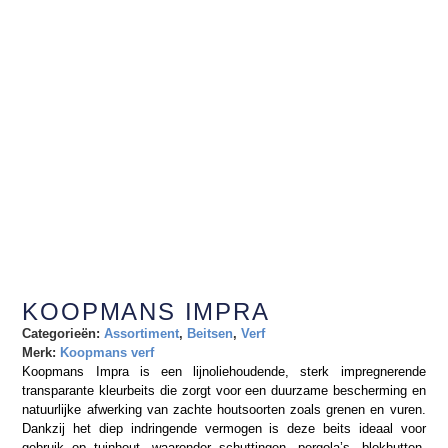
KOOPMANS IMPRA
Categorieën:
Assortiment
,
Beitsen
,
Verf
Merk:
Koopmans verf
Koopmans Impra is een lijnoliehoudende, sterk impregnerende
transparante kleurbeits die zorgt voor een duurzame bescherming en
natuurlijke afwerking van zachte houtsoorten zoals grenen en vuren.
Dankzij het diep indringende vermogen is deze beits ideaal voor
gebruik op tuinhout, waaronder schuttingen, pergola’s, blokhutten,