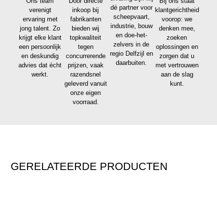
Ons team
Door directe
Bij ons staat
dé partner voor
verenigt
inkoop bij
klantgerichtheid
scheepvaart,
ervaring met
fabrikanten
voorop: we
industrie, bouw
jong talent. Zo
bieden wij
denken mee,
en doe-het-
krijgt elke klant
topkwaliteit
zoeken
zelvers in de
een persoonlijk
tegen
oplossingen en
regio Delfzijl en
en deskundig
concurrerende
zorgen dat u
daarbuiten.
advies dat écht
prijzen, vaak
met vertrouwen
werkt.
razendsnel
aan de slag
geleverd vanuit
kunt.
onze eigen
voorraad.
GERELATEERDE PRODUCTEN