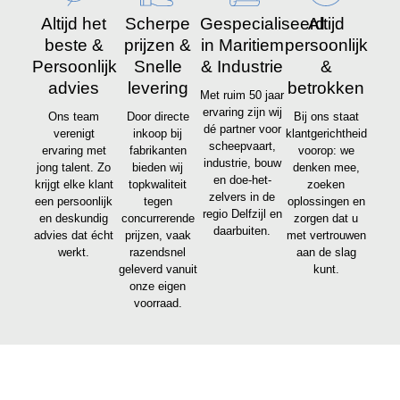
Altijd het
Scherpe
Gespecialiseerd
Altijd
beste &
prijzen &
in Maritiem
persoonlijk
Persoonlijk
Snelle
& Industrie
&
advies
levering
betrokken
Met ruim 50 jaar
ervaring zijn wij
Ons team
Door directe
Bij ons staat
dé partner voor
verenigt
inkoop bij
klantgerichtheid
scheepvaart,
ervaring met
fabrikanten
voorop: we
industrie, bouw
jong talent. Zo
bieden wij
denken mee,
en doe-het-
krijgt elke klant
topkwaliteit
zoeken
zelvers in de
een persoonlijk
tegen
oplossingen en
regio Delfzijl en
en deskundig
concurrerende
zorgen dat u
daarbuiten.
advies dat écht
prijzen, vaak
met vertrouwen
werkt.
razendsnel
aan de slag
geleverd vanuit
kunt.
onze eigen
voorraad.