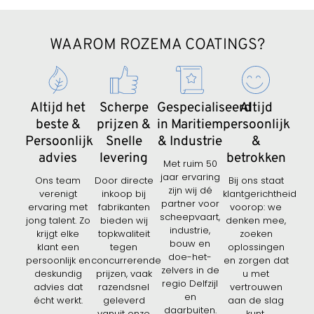
WAAROM ROZEMA COATINGS?
Altijd het
Scherpe
Gespecialiseerd
Altijd
beste &
prijzen &
in Maritiem
persoonlijk
Persoonlijk
Snelle
& Industrie
&
advies
levering
betrokken
Met ruim 50
jaar ervaring
Ons team
Door directe
Bij ons staat
zijn wij dé
verenigt
inkoop bij
klantgerichtheid
partner voor
ervaring met
fabrikanten
voorop: we
scheepvaart,
jong talent. Zo
bieden wij
denken mee,
industrie,
krijgt elke
topkwaliteit
zoeken
bouw en
klant een
tegen
oplossingen
doe-het-
persoonlijk en
concurrerende
en zorgen dat
zelvers in de
deskundig
prijzen, vaak
u met
regio Delfzijl
advies dat
razendsnel
vertrouwen
en
écht werkt.
geleverd
aan de slag
daarbuiten.
vanuit onze
kunt.