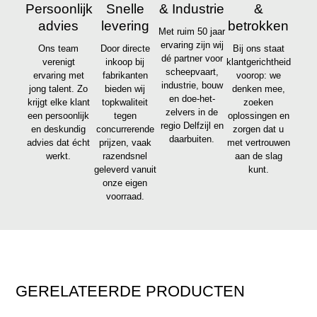
Persoonlijk
Snelle
& Industrie
&
advies
levering
betrokken
Met ruim 50 jaar
ervaring zijn wij
Ons team
Door directe
Bij ons staat
dé partner voor
verenigt
inkoop bij
klantgerichtheid
scheepvaart,
ervaring met
fabrikanten
voorop: we
industrie, bouw
jong talent. Zo
bieden wij
denken mee,
en doe-het-
krijgt elke klant
topkwaliteit
zoeken
zelvers in de
een persoonlijk
tegen
oplossingen en
regio Delfzijl en
en deskundig
concurrerende
zorgen dat u
daarbuiten.
advies dat écht
prijzen, vaak
met vertrouwen
werkt.
razendsnel
aan de slag
geleverd vanuit
kunt.
onze eigen
voorraad.
GERELATEERDE PRODUCTEN