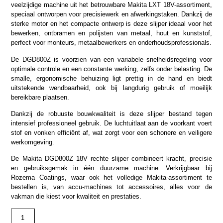
veelzijdige machine uit het betrouwbare Makita LXT 18V-assortiment,
speciaal ontworpen voor precisiewerk en afwerkingstaken. Dankzij de
sterke motor en het compacte ontwerp is deze slijper ideaal voor het
bewerken, ontbramen en polijsten van metaal, hout en kunststof,
perfect voor monteurs, metaalbewerkers en onderhoudsprofessionals.
De DGD800Z is voorzien van een variabele snelheidsregeling voor
optimale controle en een constante werking, zelfs onder belasting. De
smalle, ergonomische behuizing ligt prettig in de hand en biedt
uitstekende wendbaarheid, ook bij langdurig gebruik of moeilijk
bereikbare plaatsen.
Dankzij de robuuste bouwkwaliteit is deze slijper bestand tegen
intensief professioneel gebruik. De luchtuitlaat aan de voorkant voert
stof en vonken efficiënt af, wat zorgt voor een schonere en veiligere
werkomgeving.
De Makita DGD800Z 18V rechte slijper combineert kracht, precisie
en gebruiksgemak in één duurzame machine. Verkrijgbaar bij
Rozema Coatings, waar ook het volledige Makita-assortiment te
bestellen is, van accu-machines tot accessoires, alles voor de
vakman die kiest voor kwaliteit en prestaties.