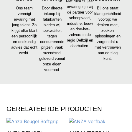
Met ruim 50 jaar
ervaring zijn wij
Ons team
Door directe
Bij ons staat
dé partner voor
verenigt
inkoop bij
klantgerichtheid
scheepvaart,
ervaring met
fabrikanten
voorop: we
industrie, bouw
jong talent. Zo
bieden wij
denken mee,
en doe-het-
krijgt elke klant
topkwaliteit
zoeken
zelvers in de
een persoonlijk
tegen
oplossingen en
regio Delfzijl en
en deskundig
concurrerende
zorgen dat u
daarbuiten.
advies dat écht
prijzen, vaak
met vertrouwen
werkt.
razendsnel
aan de slag
geleverd vanuit
kunt.
onze eigen
voorraad.
GERELATEERDE PRODUCTEN