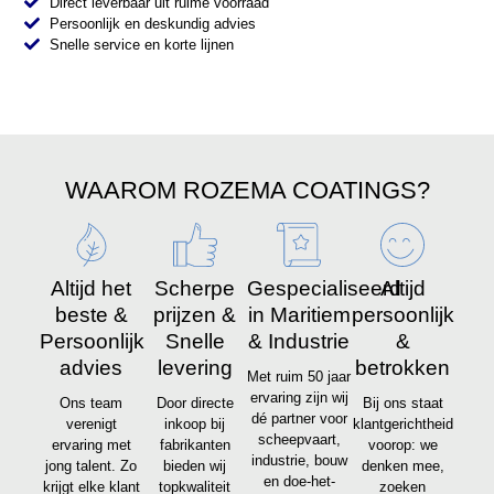
Direct leverbaar uit ruime voorraad
Persoonlijk en deskundig advies
Snelle service en korte lijnen
WAAROM ROZEMA COATINGS?
Altijd het
Scherpe
Gespecialiseerd
Altijd
beste &
prijzen &
in Maritiem
persoonlijk
Persoonlijk
Snelle
& Industrie
&
advies
levering
betrokken
Met ruim 50 jaar
ervaring zijn wij
Ons team
Door directe
Bij ons staat
dé partner voor
verenigt
inkoop bij
klantgerichtheid
scheepvaart,
ervaring met
fabrikanten
voorop: we
industrie, bouw
jong talent. Zo
bieden wij
denken mee,
en doe-het-
krijgt elke klant
topkwaliteit
zoeken