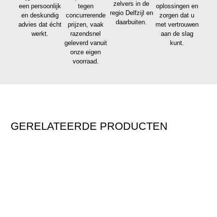
zelvers in de
een persoonlijk
tegen
oplossingen en
regio Delfzijl en
en deskundig
concurrerende
zorgen dat u
daarbuiten.
advies dat écht
prijzen, vaak
met vertrouwen
werkt.
razendsnel
aan de slag
geleverd vanuit
kunt.
onze eigen
voorraad.
GERELATEERDE PRODUCTEN