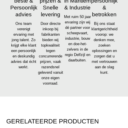
beste &
prijzen &
in Maritiem
persoonlijk
Persoonlijk
Snelle
& Industrie
&
advies
levering
betrokken
Met ruim 50 jaar
ervaring zijn wij
Ons team
Door directe
Bij ons staat
dé partner voor
verenigt
inkoop bij
klantgerichtheid
scheepvaart,
ervaring met
fabrikanten
voorop: we
industrie, bouw
jong talent. Zo
bieden wij
denken mee,
en doe-het-
krijgt elke klant
topkwaliteit
zoeken
zelvers in de
een persoonlijk
tegen
oplossingen en
regio Delfzijl en
en deskundig
concurrerende
zorgen dat u
daarbuiten.
advies dat écht
prijzen, vaak
met vertrouwen
werkt.
razendsnel
aan de slag
geleverd vanuit
kunt.
onze eigen
voorraad.
GERELATEERDE PRODUCTEN