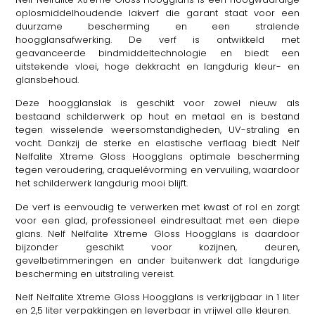
oplosmiddelhoudende lakverf die garant staat voor een
duurzame bescherming en een stralende
hoogglansafwerking. De verf is ontwikkeld met
geavanceerde bindmiddeltechnologie en biedt een
uitstekende vloei, hoge dekkracht en langdurig kleur- en
glansbehoud.
Deze hoogglanslak is geschikt voor zowel nieuw als
bestaand schilderwerk op hout en metaal en is bestand
tegen wisselende weersomstandigheden, UV-straling en
vocht. Dankzij de sterke en elastische verflaag biedt Nelf
Nelfalite Xtreme Gloss Hoogglans optimale bescherming
tegen veroudering, craquelévorming en vervuiling, waardoor
het schilderwerk langdurig mooi blijft.
De verf is eenvoudig te verwerken met kwast of rol en zorgt
voor een glad, professioneel eindresultaat met een diepe
glans. Nelf Nelfalite Xtreme Gloss Hoogglans is daardoor
bijzonder geschikt voor kozijnen, deuren,
gevelbetimmeringen en ander buitenwerk dat langdurige
bescherming en uitstraling vereist.
Nelf Nelfalite Xtreme Gloss Hoogglans is verkrijgbaar in 1 liter
en 2,5 liter verpakkingen en leverbaar in vrijwel alle kleuren.