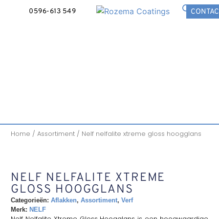
0596-613 549
CONTAC
Home
/
Assortiment
/ Nelf nelfalite xtreme gloss hoogglans
NELF NELFALITE XTREME
GLOSS HOOGGLANS
Categorieën:
Aflakken
,
Assortiment
,
Verf
Merk:
NELF
Nelf Nelfalite Xtreme Gloss Hoogglans is een hoogwaardige