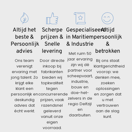
Altijd het
Scherpe
Gespecialiseerd
Altijd
beste &
prijzen &
in Maritiem
persoonlijk
Persoonlijk
Snelle
& Industrie
&
advies
levering
betrokken
Met ruim 50
jaar ervaring
Ons team
Door directe
Bij ons staat
zijn wij dé
verenigt
inkoop bij
klantgerichtheid
partner voor
ervaring met
fabrikanten
voorop: we
scheepvaart,
jong talent. Zo
bieden wij
denken mee,
industrie,
krijgt elke
topkwaliteit
zoeken
bouw en
klant een
tegen
oplossingen
doe-het-
persoonlijk en
concurrerende
en zorgen dat
zelvers in de
deskundig
prijzen, vaak
u met
regio Delfzijl
advies dat
razendsnel
vertrouwen
en
écht werkt.
geleverd
aan de slag
daarbuiten.
vanuit onze
kunt.
eigen
voorraad.