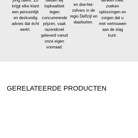
jong talent. Zo
bieden wij
denken mee,
en doe-het-
krijgt elke klant
topkwaliteit
zoeken
zelvers in de
een persoonlijk
tegen
oplossingen en
regio Delfzijl en
en deskundig
concurrerende
zorgen dat u
daarbuiten.
advies dat écht
prijzen, vaak
met vertrouwen
werkt.
razendsnel
aan de slag
geleverd vanuit
kunt.
onze eigen
voorraad.
GERELATEERDE PRODUCTEN