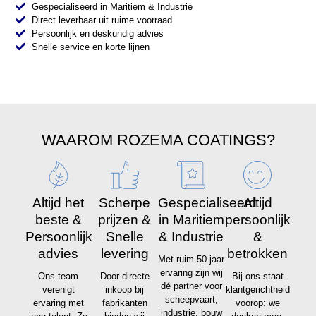
Gespecialiseerd in Maritiem & Industrie
Direct leverbaar uit ruime voorraad
Persoonlijk en deskundig advies
Snelle service en korte lijnen
WAAROM ROZEMA COATINGS?
Altijd het
Scherpe
Gespecialiseerd
Altijd
beste &
prijzen &
in Maritiem
persoonlijk
Persoonlijk
Snelle
& Industrie
&
advies
levering
betrokken
Met ruim 50 jaar
ervaring zijn wij
Ons team
Door directe
Bij ons staat
dé partner voor
verenigt
inkoop bij
klantgerichtheid
scheepvaart,
ervaring met
fabrikanten
voorop: we
industrie, bouw