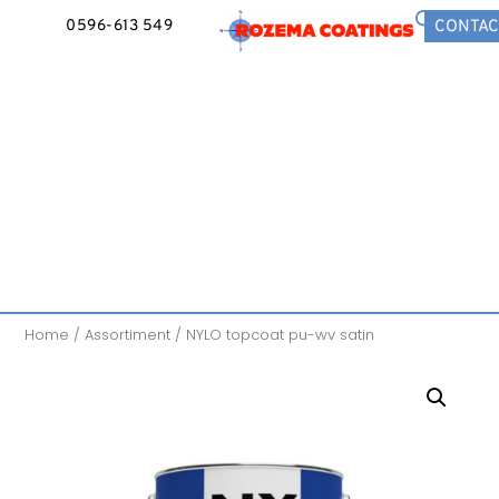
0596-613 549
CONTAC
Home
/
Assortiment
/ NYLO topcoat pu-wv satin