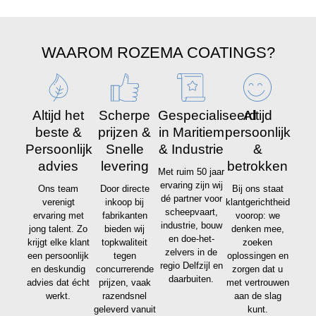
WAAROM ROZEMA COATINGS?
Altijd het
Scherpe
Gespecialiseerd
Altijd
beste &
prijzen &
in Maritiem
persoonlijk
Persoonlijk
Snelle
& Industrie
&
advies
levering
betrokken
Met ruim 50 jaar
ervaring zijn wij
Ons team
Door directe
Bij ons staat
dé partner voor
verenigt
inkoop bij
klantgerichtheid
scheepvaart,
ervaring met
fabrikanten
voorop: we
industrie, bouw
jong talent. Zo
bieden wij
denken mee,
en doe-het-
krijgt elke klant
topkwaliteit
zoeken
zelvers in de
een persoonlijk
tegen
oplossingen en
regio Delfzijl en
en deskundig
concurrerende
zorgen dat u
daarbuiten.
advies dat écht
prijzen, vaak
met vertrouwen
werkt.
razendsnel
aan de slag
geleverd vanuit
kunt.