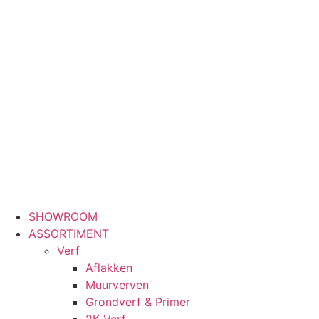
Ga
naar
de
inhoud
SHOWROOM
ASSORTIMENT
Verf
Aflakken
Muurverven
Grondverf & Primer