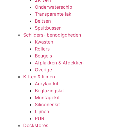
2K Verf
Onderwaterschip
Transparante lak
Beitsen
Spuitbussen
Schilders- benodigdheden
Kwasten
Rollers
Beugels
Afplakken & Afdekken
Overige
Kitten & lijmen
Acrylaatkit
Beglazingskit
Montagekit
Siliconenkit
Lijmen
PUR
Deckstores