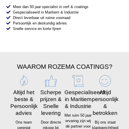
Meer dan 50 jaar specialist in verf & coatings
Gespecialiseerd in Maritiem & Industrie
Direct leverbaar uit ruime voorraad
Persoonlijk en deskundig advies
Snelle service en korte lijnen
WAAROM ROZEMA COATINGS?
Altijd het
Scherpe
Gespecialiseerd
Altijd
beste &
prijzen &
in Maritiem
persoonlijk
Persoonlijk
Snelle
& Industrie
&
advies
levering
betrokken
Met ruim 50 jaar
ervaring zijn wij
Ons team
Door directe
Bij ons staat
dé partner voor
verenigt
inkoop bij
klantgerichtheid