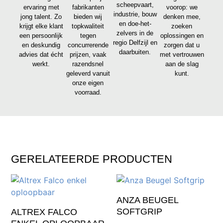
scheepvaart,
ervaring met
fabrikanten
voorop: we
industrie, bouw
jong talent. Zo
bieden wij
denken mee,
en doe-het-
krijgt elke klant
topkwaliteit
zoeken
zelvers in de
een persoonlijk
tegen
oplossingen en
regio Delfzijl en
en deskundig
concurrerende
zorgen dat u
daarbuiten.
advies dat écht
prijzen, vaak
met vertrouwen
werkt.
razendsnel
aan de slag
geleverd vanuit
kunt.
onze eigen
voorraad.
GERELATEERDE PRODUCTEN
ANZA BEUGEL
SOFTGRIP
ALTREX FALCO